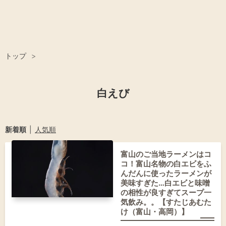
トップ
>
白えび
新着順
人気順
富山のご当地ラーメンはコ
コ！富山名物の白エビをふ
んだんに使ったラーメンが
美味すぎた…白エビと味噌
の相性が良すぎてスープ一
気飲み。。【すたじあむた
け（富山・高岡）】