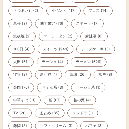
さつまいも (2)
イベント (117)
フェス (14)
幕張 (3)
期間限定 (76)
ステーキ (17)
鉄板焼 (2)
マーラータン (2)
麻辣湯 (8)
100日 (4)
スイーツ (248)
チーズケーキ (3)
太田 (61)
ラーショ (4)
ラーメン (629)
守谷 (3)
新守谷 (1)
茨城 (26)
松戸 (8)
焼肉 (76)
ちゃん系 (3)
ラーショ系 (1)
中華そば (11)
柏 (67)
柏の葉 (4)
TV (20)
まとめ (85)
メシドラ (1)
藤岡 (8)
ソフトクリーム (3)
パフェ (3)