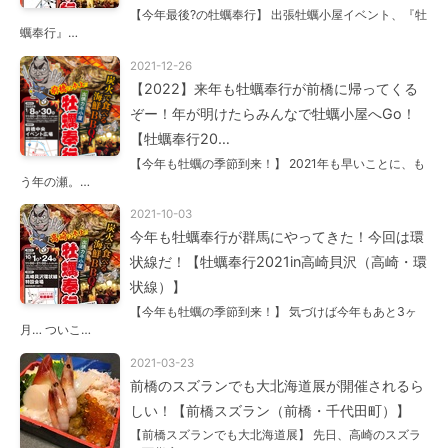
【今年最後?の牡蠣奉行】 出張牡蠣小屋イベント、『牡
蠣奉行』…
2021-12-26
【2022】来年も牡蠣奉行が前橋に帰ってくる
ぞー！年が明けたらみんなで牡蠣小屋へGo！
【牡蠣奉行20…
【今年も牡蠣の季節到来！】 2021年も早いことに、も
う年の瀬。…
2021-10-03
今年も牡蠣奉行が群馬にやってきた！今回は環
状線だ！【牡蠣奉行2021in高崎貝沢（高崎・環
状線）】
【今年も牡蠣の季節到来！】 気づけば今年もあと3ヶ
月… ついこ…
2021-03-23
前橋のスズランでも大北海道展が開催されるら
しい！【前橋スズラン（前橋・千代田町）】
【前橋スズランでも大北海道展】 先日、高崎のスズラ