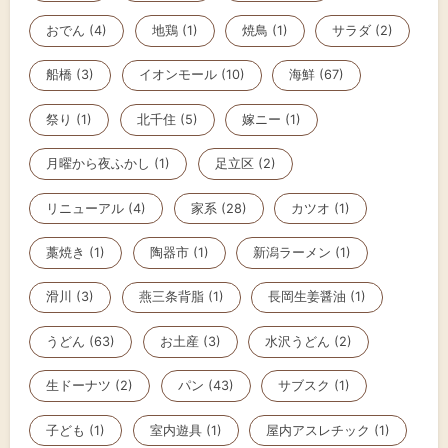
おでん (4)
地鶏 (1)
焼鳥 (1)
サラダ (2)
船橋 (3)
イオンモール (10)
海鮮 (67)
祭り (1)
北千住 (5)
嫁ニー (1)
月曜から夜ふかし (1)
足立区 (2)
リニューアル (4)
家系 (28)
カツオ (1)
藁焼き (1)
陶器市 (1)
新潟ラーメン (1)
滑川 (3)
燕三条背脂 (1)
長岡生姜醤油 (1)
うどん (63)
お土産 (3)
水沢うどん (2)
生ドーナツ (2)
パン (43)
サブスク (1)
子ども (1)
室内遊具 (1)
屋内アスレチック (1)