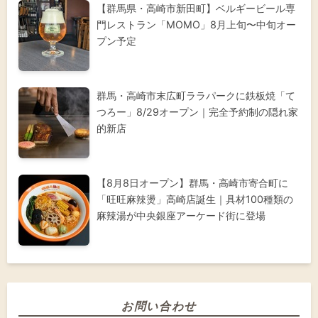
【群馬県・高崎市新田町】ベルギービール専
門レストラン「MOMO」8月上旬〜中旬オー
プン予定
群馬・高崎市末広町ララパークに鉄板焼「て
つろー」8/29オープン｜完全予約制の隠れ家
的新店
【8月8日オープン】群馬・高崎市寄合町に
「旺旺麻辣燙」高崎店誕生｜具材100種類の
麻辣湯が中央銀座アーケード街に登場
お問い合わせ