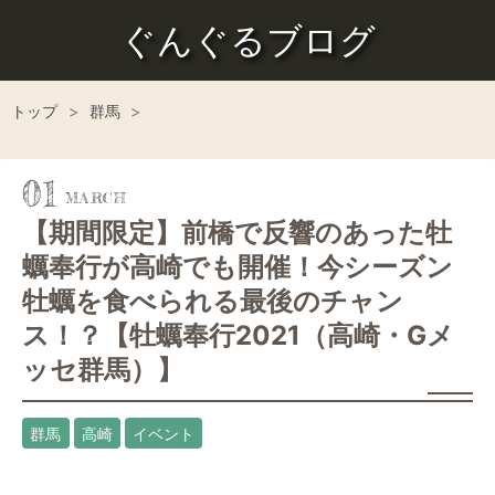
ぐんぐるブログ
トップ
>
群馬
>
01
【期間限定】前橋で反響のあった牡
蠣奉行が高崎でも開催！今シーズン
牡蠣を食べられる最後のチャン
ス！？【牡蠣奉行2021（高崎・Gメ
ッセ群馬）】
群馬
高崎
イベント