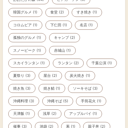
韓国グルメ (1)
食堂 (2)
すき焼き (1)
コロムビア (1)
下仁田 (1)
名店 (1)
孤独のグルメ (1)
キャンプ (2)
スノーピーク (1)
赤城山 (1)
スカイランタン (1)
ランタン (2)
千葉公演 (1)
夏祭り (3)
屋台 (2)
炭火焼き (1)
焼き魚 (3)
焼き鯖 (1)
ソーキそば (3)
沖縄料理 (3)
沖縄そば (5)
手筒花火 (1)
天津飯 (1)
浅草 (2)
アップルパイ (1)
催事 (3)
池袋 (2)
葱 (1)
親子丼 (2)