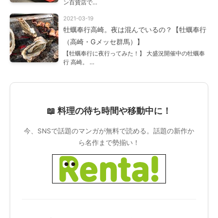
ン百貨店で…
2021-03-19
牡蠣奉行高崎。夜は混んでいるの？【牡蠣奉行
（高崎・Gメッセ群馬）】
【牡蠣奉行に夜行ってみた！】 大盛況開催中の牡蠣奉
行 高崎。 …
📖 料理の待ち時間や移動中に！
今、SNSで話題のマンガが無料で読める。話題の新作か
ら名作まで勢揃い！