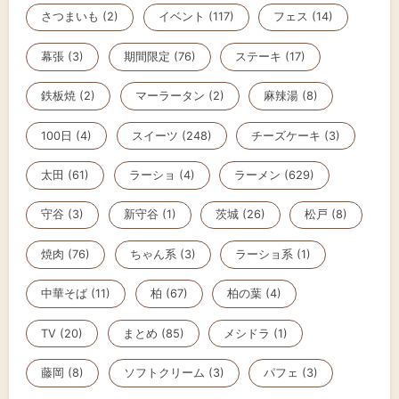
さつまいも (2)
イベント (117)
フェス (14)
幕張 (3)
期間限定 (76)
ステーキ (17)
鉄板焼 (2)
マーラータン (2)
麻辣湯 (8)
100日 (4)
スイーツ (248)
チーズケーキ (3)
太田 (61)
ラーショ (4)
ラーメン (629)
守谷 (3)
新守谷 (1)
茨城 (26)
松戸 (8)
焼肉 (76)
ちゃん系 (3)
ラーショ系 (1)
中華そば (11)
柏 (67)
柏の葉 (4)
TV (20)
まとめ (85)
メシドラ (1)
藤岡 (8)
ソフトクリーム (3)
パフェ (3)