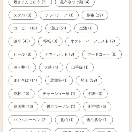
焼きまんじゅう (2)
昆布水つけ麺 (4)
スタバ (3)
フラペチーノ (1)
桐生 (29)
コーヒー (10)
流山 (51)
土浦 (1)
激辛 (43)
移転 (3)
オクトーバーフェスト (2)
ビール (6)
アウトレット (3)
フードコート (6)
酒々井 (1)
大崎 (4)
山手線 (1)
まぜそば (14)
北越谷 (1)
埼玉 (39)
館林 (15)
チャーシュー麺 (1)
炒飯 (3)
豊四季 (16)
醤油ラーメン (1)
町中華 (5)
バウムクーヘン (2)
北柏 (1)
香油豚骨 (1)