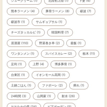
シュークリーム (1)
北陸初上陸 (1)
下妻 (6)
熊本ラーメン (4)
豚骨ラーメン (8)
砺波 (7)
砺波市 (1)
サムギョプサル (1)
チーズタッカルビ (1)
韓国料理 (7)
居酒屋 (110)
野菜巻き串 (2)
釜飯 (1)
ワンタンメン (1)
スパイスカレー (2)
栃木 (11)
足利 (1)
上野 (4)
博多豚骨 (1)
台東区 (1)
イオンモール高岡 (1)
土鍋ごはん (1)
ファボーレ (2)
痺れ (1)
24時間 (3)
山岡家 (1)
射水 (26)
おおたかの森 (34)
ビアガーデン (5)