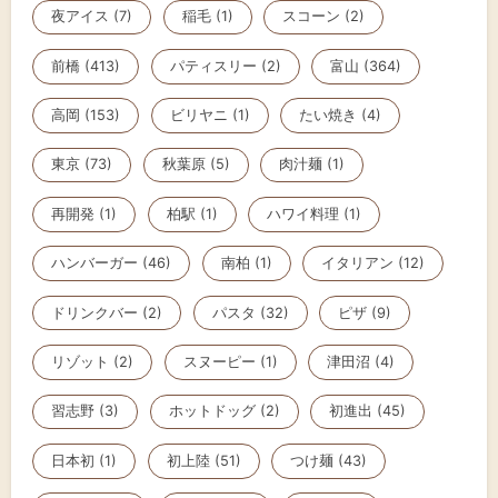
夜アイス (7)
稲毛 (1)
スコーン (2)
前橋 (413)
パティスリー (2)
富山 (364)
高岡 (153)
ビリヤニ (1)
たい焼き (4)
東京 (73)
秋葉原 (5)
肉汁麺 (1)
再開発 (1)
柏駅 (1)
ハワイ料理 (1)
ハンバーガー (46)
南柏 (1)
イタリアン (12)
ドリンクバー (2)
パスタ (32)
ピザ (9)
リゾット (2)
スヌーピー (1)
津田沼 (4)
習志野 (3)
ホットドッグ (2)
初進出 (45)
日本初 (1)
初上陸 (51)
つけ麺 (43)