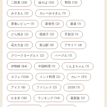
二郎系 (28)
油そば (10)
野田 (13)
みそきん (2)
カレーみそきん (1)
実食レビュー (1)
新発売 (2)
最速 (1)
どら焼き (2)
我孫子 (3)
手賀沼 (1)
花火大会 (2)
富山駅 (9)
アサイー (4)
グリークヨーグルト (2)
ベーグル (1)
伊勢崎 (84)
中国料理 (1)
ぐんまちゃん (1)
カフェ (134)
インド料理 (2)
カレー (51)
アイス (6)
ファミレス (2)
2026 (1)
かき氷 (16)
ランキング (14)
最新版 (2)