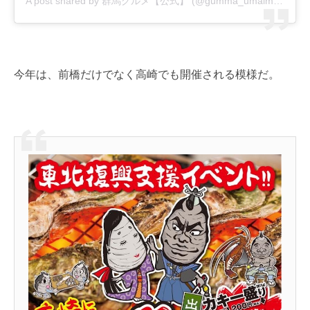
A post shared by 群馬グルメ【公式】 (@gumma_umaimono)
今年は、前橋だけでなく高崎でも開催される模様だ。