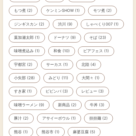
もつ煮 (2)
ケンミンSHOW (1)
モツ煮 (2)
ジンギスカン (2)
渋川 (9)
しゃべくり007 (1)
葉加瀬太郎 (1)
ドーナツ (9)
そば (23)
味噌煮込み (1)
和食 (10)
ビアフェス (1)
宇都宮 (2)
サーカス (1)
北陸 (4)
小矢部 (28)
みどり (11)
大間々 (1)
すき家 (1)
ビビンバ (3)
レビュー (3)
味噌ラーメン (9)
新商品 (2)
牛丼 (3)
豚汁 (2)
アサイーボウル (1)
担担麺 (2)
熊谷 (1)
熊谷市 (1)
麻婆豆腐 (5)