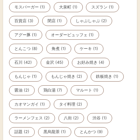
モスバーガー (1)
大泉町 (1)
スズラン (1)
百貨店 (3)
閉店 (1)
しゃぶしゃぶ (2)
アグー豚 (1)
オーダービュッフェ (1)
とんこつ (8)
角煮 (1)
ケーキ (1)
石川 (42)
金沢 (45)
お好み焼き (4)
もんじゃ (1)
もんじゃ焼き (2)
鉄板焼き (1)
醤油 (2)
鶏白湯 (7)
マルート (1)
カオマンガイ (1)
タイ料理 (2)
ラーメンフェス (2)
八街 (2)
渋谷 (1)
話題 (2)
黒烏龍茶 (1)
とんかつ (9)