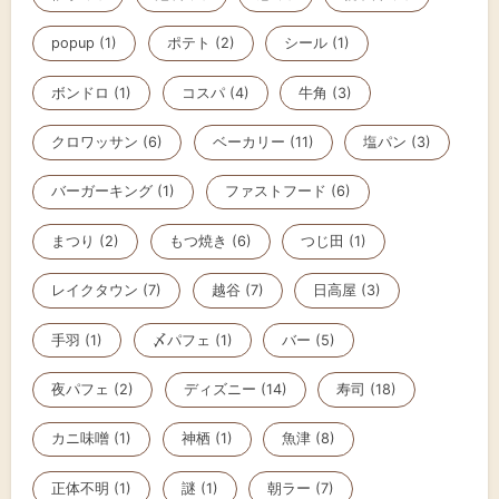
popup (1)
ポテト (2)
シール (1)
ボンドロ (1)
コスパ (4)
牛角 (3)
クロワッサン (6)
ベーカリー (11)
塩パン (3)
バーガーキング (1)
ファストフード (6)
まつり (2)
もつ焼き (6)
つじ田 (1)
レイクタウン (7)
越谷 (7)
日高屋 (3)
手羽 (1)
〆パフェ (1)
バー (5)
夜パフェ (2)
ディズニー (14)
寿司 (18)
カニ味噌 (1)
神栖 (1)
魚津 (8)
正体不明 (1)
謎 (1)
朝ラー (7)