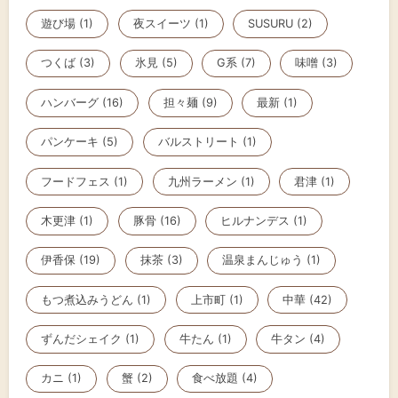
遊び場 (1)
夜スイーツ (1)
SUSURU (2)
つくば (3)
氷見 (5)
G系 (7)
味噌 (3)
ハンバーグ (16)
担々麺 (9)
最新 (1)
パンケーキ (5)
バルストリート (1)
フードフェス (1)
九州ラーメン (1)
君津 (1)
木更津 (1)
豚骨 (16)
ヒルナンデス (1)
伊香保 (19)
抹茶 (3)
温泉まんじゅう (1)
もつ煮込みうどん (1)
上市町 (1)
中華 (42)
ずんだシェイク (1)
牛たん (1)
牛タン (4)
カニ (1)
蟹 (2)
食べ放題 (4)